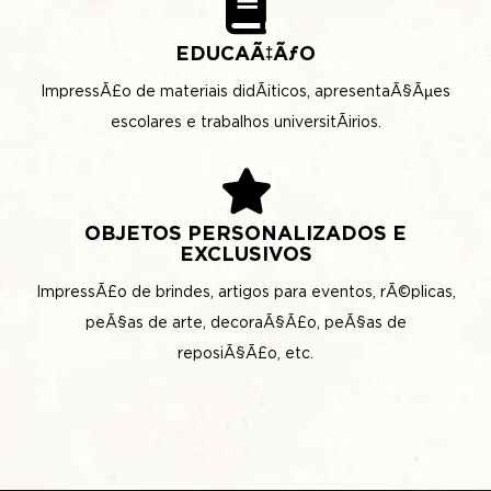
EDUCAÃ‡ÃƒO
ImpressÃ£o de materiais didÃ¡ticos, apresentaÃ§Ãµes
escolares e trabalhos universitÃ¡rios.
OBJETOS PERSONALIZADOS E
EXCLUSIVOS
ImpressÃ£o de brindes, artigos para eventos, rÃ©plicas,
peÃ§as de arte, decoraÃ§Ã£o, peÃ§as de
reposiÃ§Ã£o, etc.