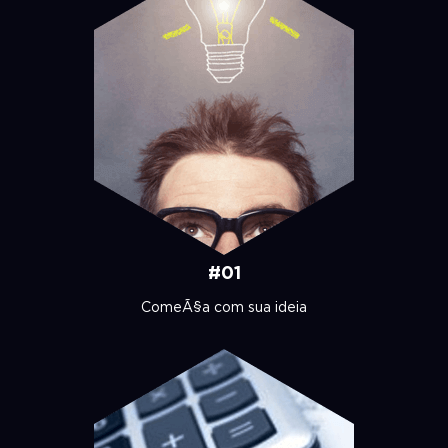
#01
ComeÃ§a com sua ideia