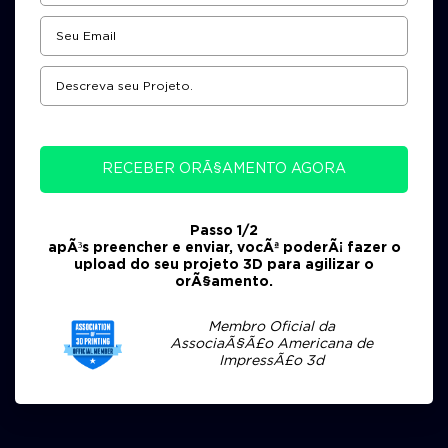
RECEBER ORÃ§AMENTO AGORA
Passo 1/2
apÃ³s preencher e enviar, vocÃª poderÃ¡ fazer o
upload do seu projeto 3D para agilizar o
orÃ§amento.
Membro Oficial da
AssociaÃ§Ã£o Americana de
ImpressÃ£o 3d