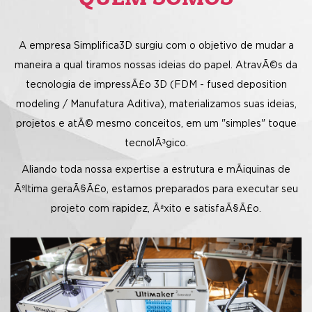
Surgiu alguma dÃºvida?
A empresa Simplifica3D surgiu com o objetivo de mudar a
NÃ³S
maneira a qual tiramos nossas ideias do papel. AtravÃ©s da
tecnologia de impressÃ£o 3D (FDM - fused deposition
LIGAREMOS
modeling / Manufatura Aditiva), materializamos suas ideias,
projetos e atÃ© mesmo conceitos, em um "simples" toque
PARA VOCÃª!
tecnolÃ³gico.
Aliando toda nossa expertise a estrutura e mÃ¡quinas de
Ãºltima geraÃ§Ã£o, estamos preparados para executar seu
projeto com rapidez, Ãªxito e satisfaÃ§Ã£o.
Nome
Telefone