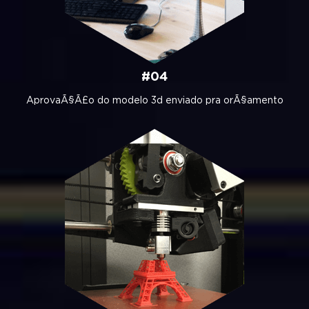
#04
AprovaÃ§Ã£o do modelo 3d enviado pra orÃ§amento