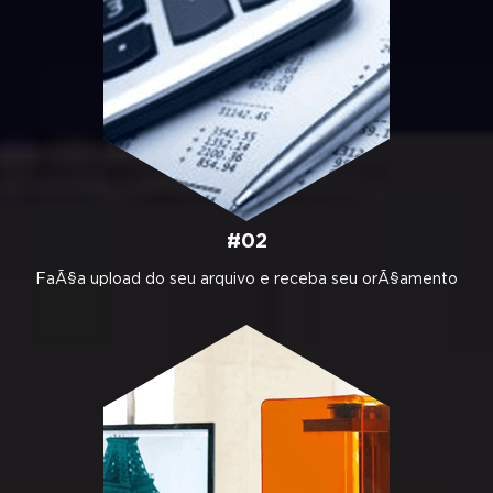
#02
FaÃ§a upload do seu arquivo e receba seu orÃ§amento