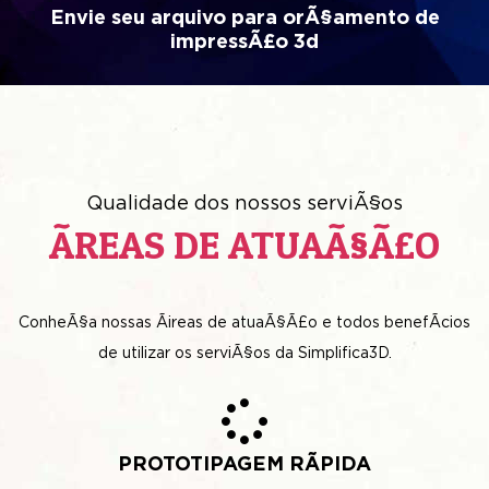
Envie seu arquivo para orÃ§amento de
impressÃ£o 3d
Qualidade dos nossos serviÃ§os
ÃREAS DE ATUAÃ§Ã£O
ConheÃ§a nossas Ã¡reas de atuaÃ§Ã£o e todos benefÃ­cios
de utilizar os serviÃ§os da Simplifica3D.
PROTOTIPAGEM RÃPIDA