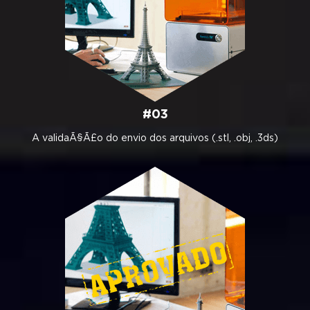
#03
A validaÃ§Ã£o do envio dos arquivos (.stl, .obj, .3ds)