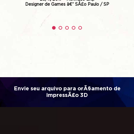
Designer de Games â€“ SÃ£o Paulo / SP
Envie seu arquivo para orÃ§amento de
impressÃ£o 3D