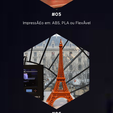
#05
ImpressÃ£o em: ABS, PLA ou FlexÃ­vel