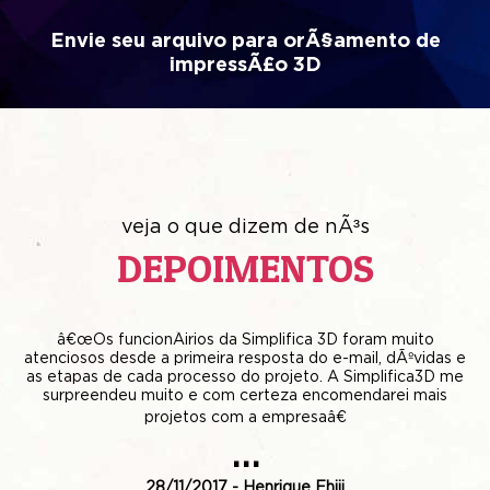
Envie seu arquivo para orÃ§amento de
impressÃ£o 3D
veja o que dizem de nÃ³s
DEPOIMENTOS
o,
â€œOs funcionÃ¡rios da Simplifica 3D foram muito
â
atenciosos desde a primeira resposta do e-mail, dÃºvidas e
um
as etapas de cada processo do projeto. A Simplifica3D me
c
surpreendeu muito e com certeza encomendarei mais
projetos com a empresaâ€
...
de
28/11/2017 - Henrique Ehiji